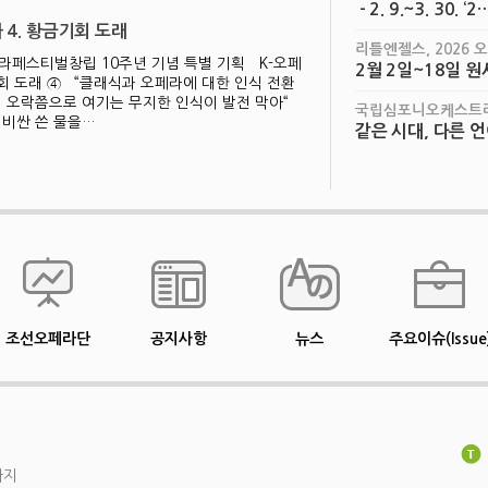
- 2. 9.~3. 30. ‘2
 4. 황금기회 도래
리틀엔젤스, 2026 
페스티벌창립 10주년 기념 특별 기획 K-오페
2월 2일~18일 원
회 도래 ④ “클래식과 오페라에 대한 인식 전환
 오락쯤으로 여기는 무지한 인식이 발전 막아“
국립심포니오케스트라 
 비싼 쓴 물을…
같은 시대, 다른 
조선오페라단
공지사항
뉴스
주요이슈(Issue
까지