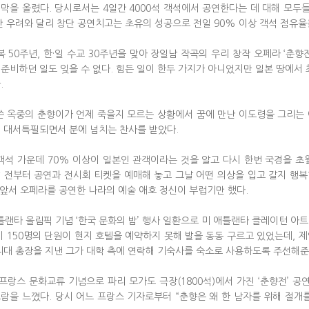
막을 올렸다. 당시로서는 4일간 4000석 객석에서 공연한다는 데 대해 모
만 우려와 달리 창단 공연치고는 초유의 성공으로 전일 90% 이상 객석 점유율
광복 50주년, 한·일 수교 30주년을 맞아 장일남 작곡의 우리 창작 오페라 ‘춘
준비하던 일도 잊을 수 없다. 힘든 일이 한두 가지가 아니었지만 일본 땅에
.
쓴 옥중의 춘향이가 언제 죽을지 모르는 상황에서 꿈에 만난 이도령을 그리는
 대서특필되면서 분에 넘치는 찬사를 받았다.
 객석 가운데 70% 이상이 일본인 관객이라는 것을 알고 다시 한번 국경을 초
 전부터 공연과 전시회 티켓을 예매해 놓고 그날 어떤 의상을 입고 갈지 행
 앞서 오페라를 공연한 나라의 예술 애호 정신이 부럽기만 했다.
애틀랜타 올림픽 기념 ‘한국 문화의 밤’ 행사 일환으로 미 애틀랜타 클레이턴 아트
시 150명의 단원이 현지 호텔을 예약하지 못해 발을 동동 구르고 있었는데, 
리대 총장을 지낸 그가 대학 측에 연락해 기숙사를 숙소로 사용하도록 주선해준
한·프랑스 문화교류 기념으로 파리 모가도 극장(1800석)에서 가진 ‘춘향전’ 
람을 느꼈다. 당시 어느 프랑스 기자로부터 “춘향은 왜 한 남자를 위해 절개