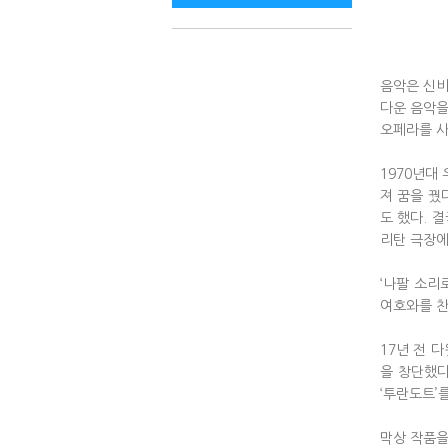
음악은 신비
다운 음악을
오페라를 사
1970년대
져 꿈을 꿨
도 했다. 
리탄 극장에
‘나팔 소리
여호와를 찬
17년 전 
을 창단했다
‘투란도트’
막상 작품을