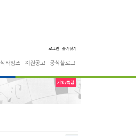
즐겨찾기
로그인
식타임즈
지원공고
공식블로그
기획/특집