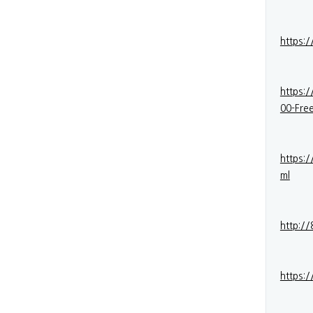
https:
https:
00-Fre
https:
ml
http:/
https: