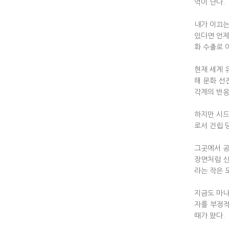
억이 난다.
내가 이끄는
있다면 언제
화 수출로 
현재 세계 
해 문화 선
각계의 반응
하지만 시드
로서 건립 
그곳에서 공
장면처럼 신
라는 작은 
지금도 마나
자를 부정적
때가 왔다.