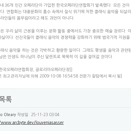
국내 36개 민간 오페라단이 가입한 한국오페라단연합회가 발족했다. 모든 것이
다. 연합회는 대중문화의 홍수 속에서 질식 위기에 처한 클래식 음악을 되살
라인들의 몸부림이라고 해도 과언이 아니다.
은 우리 삶의 근본을 이루는 문화 활동 중에서도 가장 중요한 예술 장르다.
사실이다. 선진국들이 클래식 음악의 경쟁력을 강화하기 위해 범국가적 지원을 
래식 음악을 하는 것은 각박하고 황량한 일이다. 그래도 평생을 음악과 관련된
 남은 인생도 하나님이 주신 달란트로 묵묵히 이 길을 걸어갈 것이다.
/ 한국오페라연합회장, 글로리아오페라단장]]
 최고관리자님에 의해 2009-10-08 16:54:58 전문가 칼럼에서 복사 됨]
목록
작성일
25-11-23 03:04
 Oleary
//www.arcbyte.dev/louveniasasser