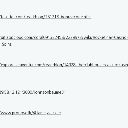
//talkitter.com/read-blog/281218_bonus-code.html
//git.aopcloud.com/coral091332458/2229973/wiki/RocketPlay-Casin
e-Spins
//explore.seaventur.com/read-blog/14928_the-clubhouse-casino-casin
/89.58.12.121:3000/johnsonbaume31
//www.propose.lk/@tammystickler