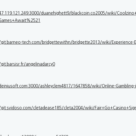
/47.119.121.249:3000/duanehighett9/blackcoin.co2005/wiki/Coolz
Games+Await%2521
//git.barneo-tech.com/bridgettewithn/bridgette2013/wiki/Experience
/git.barsisr.fr/angelinadarcy0
/deiniusoft.com:3000/ashleyclem4817/1647858/wiki/Online-Gamblin
//git.svidoso.com/cletadease185/cleta2004/wiki/Fair+Go+Casino