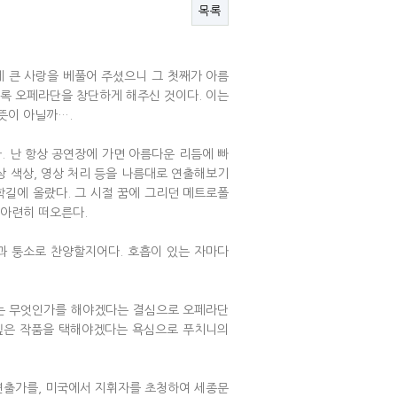
목록
게 큰 사랑을 베풀어 주셨으니 그 첫째가 아름
도록 오페라단을 창단하게 해주신 것이다. 이는
뜻이 아닐까….
. 난 항상 공연장에 가면 아름다운 리듬에 빠
의상 색상, 영상 처리 등을 나름대로 연출해보기
학길에 올랐다. 그 시절 꿈에 그리던 메트로폴
 아련히 떠오른다.
과 퉁소로 찬양할지어다. 호흡이 있는 자마다
응하는 무엇인가를 해야겠다는 결심으로 오페라단
 싶은 작품을 택해야겠다는 욕심으로 푸치니의
 연출가를, 미국에서 지휘자를 초청하여 세종문