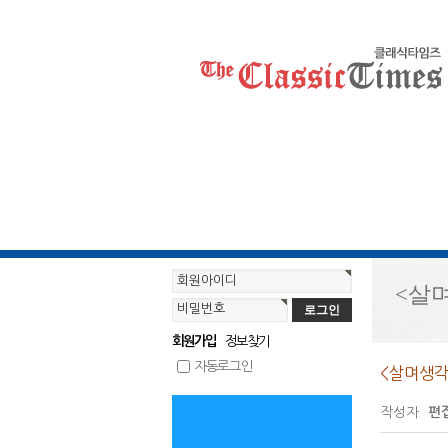
회원아이디
<살
비밀번호
정보찾기
회원가입
자동로그인
<살며생각
작성자
편