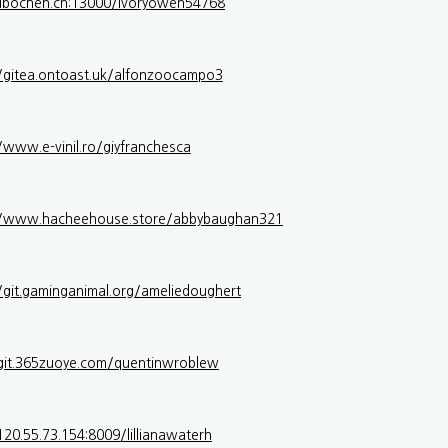
/libochen.cn:13000/ivoryowen54768
//gitea.ontoast.uk/alfonzoocampo3
/www.e-vinil.ro/giyfranchesca
//www.hacheehouse.store/abbybaughan321
/git.gaminganimal.org/ameliedoughert
/git.365zuoye.com/quentinwroblew
120.55.73.154:8009/lillianawaterh