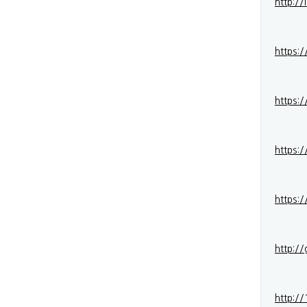
http:/
https:
https:/
https:
https:/
http:/
http://