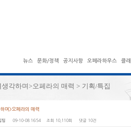
뉴스
문화/정책
공지사항
오페라하우스
클래
며생각하며>오페라의 매력 > 기획/특집
하며>오페라의 매력
09-10-08 16:54
조회
10,110회
댓글
10건
집팀