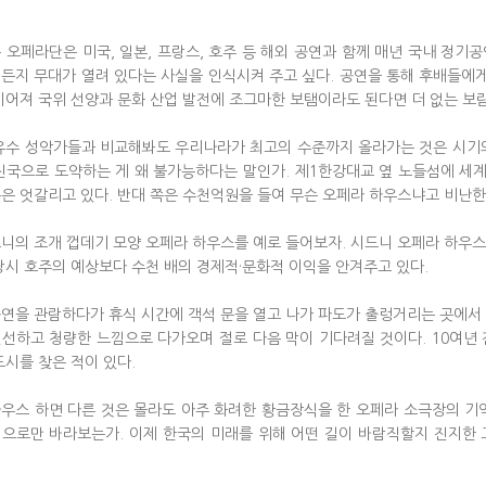
 오페라단은 미국, 일본, 프랑스, 호주 등 해외 공연과 함께 매년 국내 정기
든지 무대가 열려 있다는 사실을 인식시켜 주고 싶다. 공연을 통해 후배들에게
이어져 국위 선양과 문화 산업 발전에 조그마한 보탬이라도 된다면 더 없는 보람
유수 성악가들과 비교해봐도 우리나라가 최고의 수준까지 올라가는 것은 시기의
진국으로 도약하는 게 왜 불가능하다는 말인가. 제1한강대교 옆 노들섬에 세
은 엇갈리고 있다. 반대 쪽은 수천억원을 들여 무슨 오페라 하우스냐고 비난한
니의 조개 껍데기 모양 오페라 하우스를 예로 들어보자. 시드니 오페라 하우
당시 호주의 예상보다 수천 배의 경제적·문화적 이익을 안겨주고 있다.
연을 관람하다가 휴식 시간에 객석 문을 열고 나가 파도가 출렁거리는 곳에서
선하고 청량한 느낌으로 다가오며 절로 다음 막이 기다려질 것이다. 10여년
도시를 찾은 적이 있다.
우스 하면 다른 것은 몰라도 아주 화려한 황금장식을 한 오페라 소극장의 기
으로만 바라보는가. 이제 한국의 미래를 위해 어떤 길이 바람직할지 진지한 