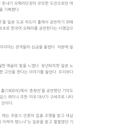
두들 풋내기 오페라단장의 무모한 도전으로만 여
을 기록했다.
향전’을 일본 도쿄 히도미 홀에서 공연하기 위해
서 최초로 한국어 오페라를 공연한다는 사명감으
 아리아는 관객들의 심금을 울렸다. 덕분에 일
월한 예술의 힘을 느꼈다. 정년퇴직한 일본 노
복한 고민을 한다는 이야기를 들었다. 우리보다
 홀(1800석)에서 ‘춘향전’을 공연했던 기억도
제임스 레이니 주한 미국 대사가 구세주로 나타
 것이다.
공연 때는 프랑스 언론의 집중 조명을 받고 새삼
를 지켜야 했느냐”는 질문을 받고 쩔쩔맸던 기