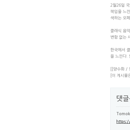
2월26일 
책임을 느낀
색하는 오페
클래식 음악
변함 없는 
한국에서 클
을 느낀다.
[[양수화 
[이 게시물은
댓글
Tomoko
https: