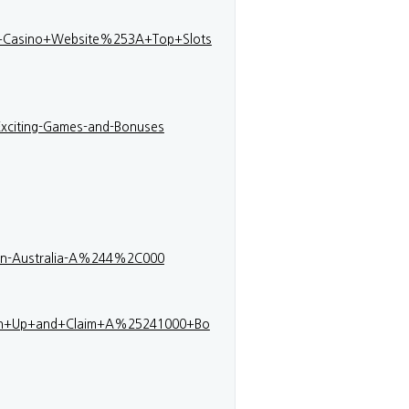
ino+Casino+Website%253A+Top+Slots
-Exciting-Games-and-Bonuses
g-in-Australia-A%244%2C000
+Sign+Up+and+Claim+A%25241000+Bo