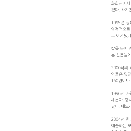
화회관에서 
겼다. 하지
1995년 
열정적으로 
로 이겨냈다
칼을 목에 
본 신문들에
2000석의
인들은 몇달
160년이나
1996년 
새롭다. 당
났다. 에모
2004년 
예술하는 보