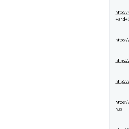
http:/
+and+
https:
https:/
http:/
https:
nus