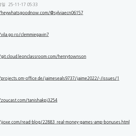
성일
25-11-17 05:33
//heywhatsgoodnow.com/@sylviaecn06157
/vila.go.ro/clemmiegavin7
//git.cloud.leonclassroom.com/henrytownson
//projects.om-office.de/jaimeseals9737/jaime2022/-/issues/1
//zoucast.com/tanishakpj3254
//jioxe.com/read-blog/22883_real-money-games-amp-bonuses.html