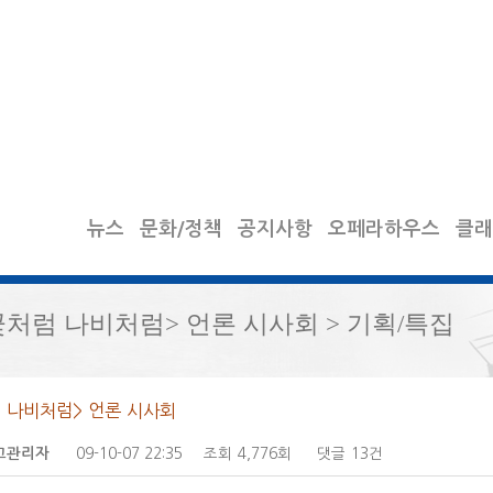
뉴스
문화/정책
공지사항
오페라하우스
클래
꽃처럼 나비처럼> 언론 시사회 > 기획/특집
 나비처럼> 언론 시사회
09-10-07 22:35
조회
4,776회
댓글
13건
고관리자