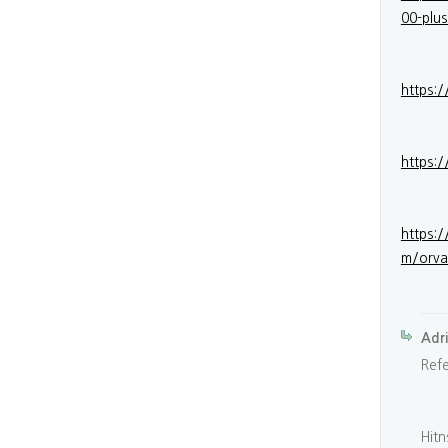
00-plu
https:
https:/
https:
m/orva
Adr
Ref
Hitn