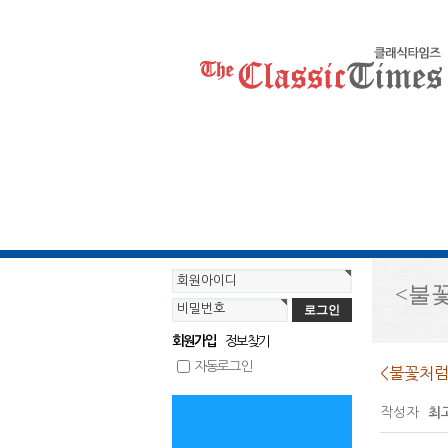
회원아이디
<불
비밀번호
정보찾기
회원가입
자동로그인
<불꽃처럼
작성자
최