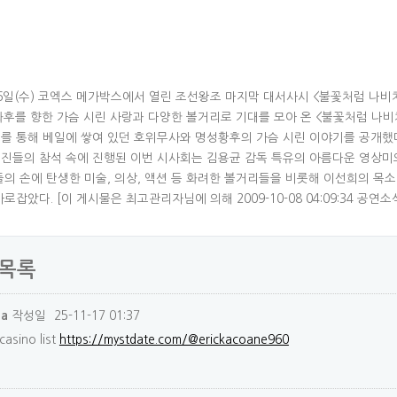
16일(수) 코엑스 메가박스에서 열린 조선왕조 마지막 대서사시 <불꽃처럼 나비
화후를 향한 가슴 시린 사랑과 다양한 볼거리로 기대를 모아 온 <불꽃처럼 나비
를 통해 베일에 쌓여 있던 호위무사와 명성황후의 가슴 시린 이야기를 공개했
진들의 참석 속에 진행된 이번 시사회는 김용균 감독 특유의 아름다운 영상미와
들의 손에 탄생한 미술, 의상, 액션 등 화려한 볼거리들을 비롯해 이선희의 목
로잡았다. [이 게시물은 최고관리자님에 의해 2009-10-08 04:09:34 공연
목록
작성일
25-11-17 01:37
na
asino list
https://mystdate.com/@erickacoane960