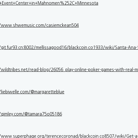
d+Event+Center+in+Mahnomen%252C+Minnesota
//www.shwemusic.com/casiemckean504
//git.fur93.cn:8002/mellissagood16/blackcoin.co1933/wiki/Santa-Ana-
/wildtribes.net/read-blog/26056_play-online-poker-games-with-real-
//liebiwelle.com/@margaretteblue
//qimley.com/@tamara75o05186
//www.superphage.org/terencecoronad/blackcoin.co8507/wiki/Ge