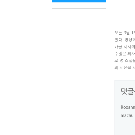
오는 9월 
었다. 명성
배급 시사회
수많은 취재
로 명 스탭
의 시선을 사
댓글
Roxan
macau c