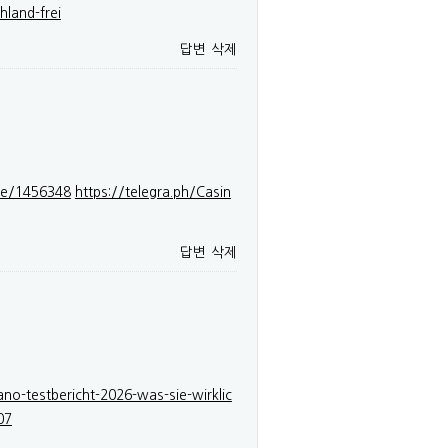
hland-frei
답변
삭제
ile/1456348
https://telegra.ph/Casin
답변
삭제
ano-testbericht-2026-was-sie-wirklic
07