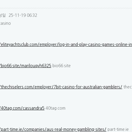
성일
25-11-19 06:32
casino
/eliteyachtsclub.com/employer/log-in-and-play-casino-games-online-in
/bio66.site/marilouqvh6325
bio66.site
/thechiselers.com/employer/7bit-casino-for-australian-gamblers/
thec
//40tag.com/cassandra5
40tag.com
/part-time.ie/companies/aus-real-money-gambling-sites/
part-time.ie