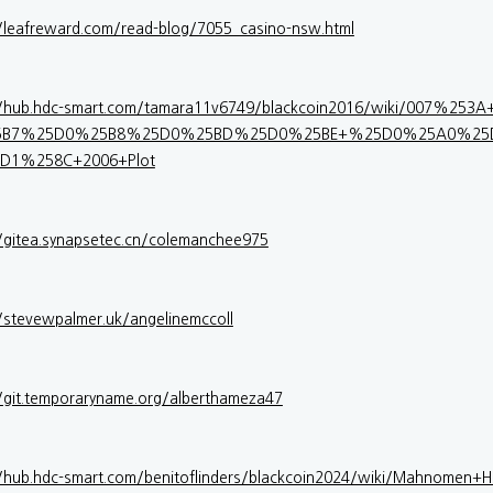
//leafreward.com/read-blog/7055_casino-nsw.html
://hub.hdc-smart.com/tamara11v6749/blackcoin2016/wiki/007
5B7%25D0%25B8%25D0%25BD%25D0%25BE+%25D0%25A0%25
D1%258C+2006+Plot
//gitea.synapsetec.cn/colemanchee975
//stevewpalmer.uk/angelinemccoll
//git.temporaryname.org/alberthameza47
//hub.hdc-smart.com/benitoflinders/blackcoin2024/wiki/Mahnom