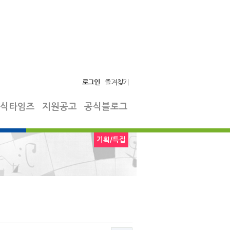
즐겨찾기
로그인
식타임즈
지원공고
공식블로그
기획/특집