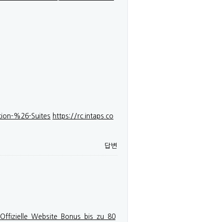
tion-%26-Suites
https://rc.intaps.co
답변
_Offizielle_Website_Bonus_bis_zu_80