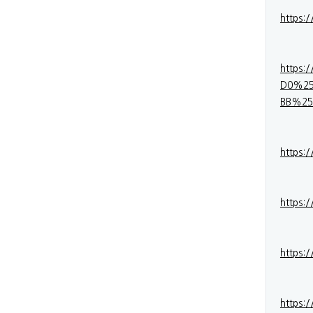
https:
https
D0%2
BB%25
https:
https:
https:
https: