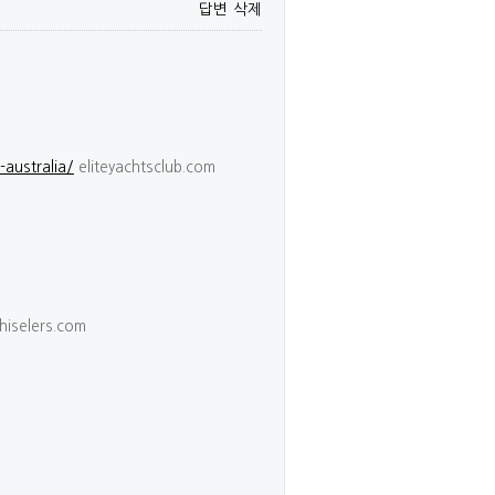
답변
삭제
-australia/
eliteyachtsclub.com
hiselers.com