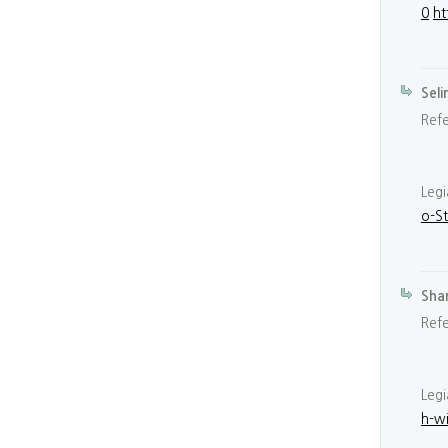
0
ht
Seli
Ref
Legi
o-S
Sha
Ref
Leg
h-w