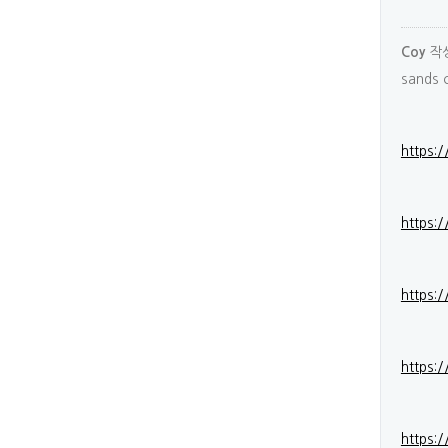
작
Coy
sands 
https:/
https:/
https:/
https:
https:/