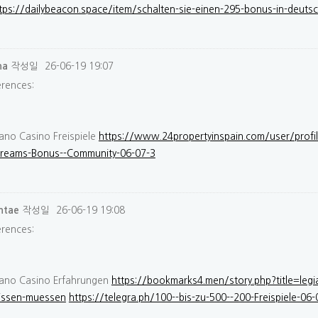
tps://dailybeacon.space/item/schalten-sie-einen-295-bonus-in-deutsc
작성일
26-06-19 19:07
na
erences:
ano Casino Freispiele
https://www.24propertyinspain.com/user/prof
treams-Bonus--Community-06-07-3
작성일
26-06-19 19:08
ntae
erences:
iano Casino Erfahrungen
https://bookmarks4.men/story.php?title=legi
issen-muessen
https://telegra.ph/100--bis-zu-500--200-Freispiele-06-