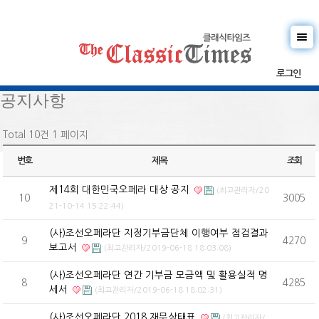
로그인
공지사항
Total 10건
1 페이지
번호
제목
조회
제14회 대한민국오페라 대상 공지
(최고관리자/20
10
3005
21-10-14 15:22:44)
(사)조선오페라단 지정기부금단체 이행여부 점검결과
9
4270
보고서
(최고관리자/2019-06-18 18:03:08)
(사)조선오페라단 연간 기부금 모금액 및 활용실적 명
8
4285
세서
(최고관리자/2019-06-18 18:02:31)
(사)조선오페라단 2018 재무상태표
(최고관리자/